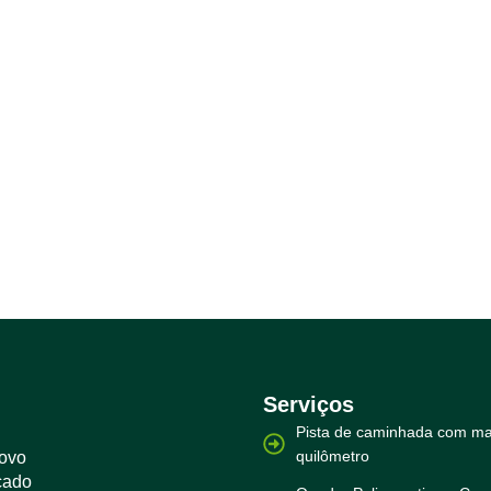
Serviços
Pista de caminhada com ma
quilômetro
novo
çado