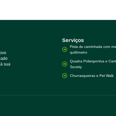
Serviços
Pista de caminhada com ma
quilômetro
novo
çado
Quadra Poliesportiva e Cam
 à sua
Society
Churrasqueiras e Pet Walk