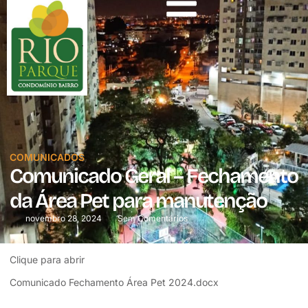
COMUNICADOS
Comunicado Geral – Fechamento
da Área Pet para manutenção
novembro 28, 2024
Sem Comentários
Clique para abrir
Comunicado Fechamento Área Pet 2024.docx