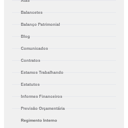
Atas
Balancetes
Balanço Patrimonial
Blog
Comunicados
Contratos
Estamos Trabalhando
Estatutos
Informes Financeiros
Previsão Orçamentária
Regimento Interno