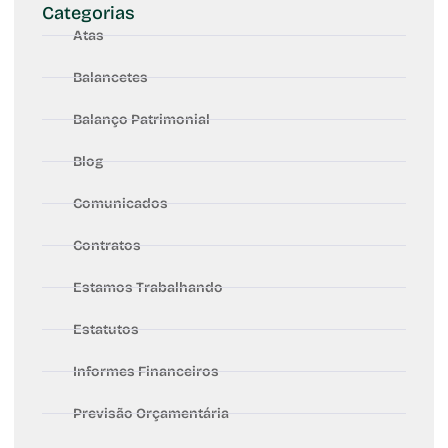
Categorias
Atas
Balancetes
Balanço Patrimonial
Blog
Comunicados
Contratos
Estamos Trabalhando
Estatutos
Informes Financeiros
Previsão Orçamentária