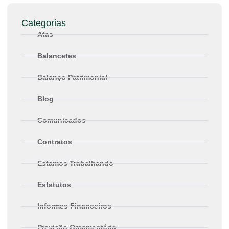
Categorias
Atas
Balancetes
Balanço Patrimonial
Blog
Comunicados
Contratos
Estamos Trabalhando
Estatutos
Informes Financeiros
Previsão Orçamentária