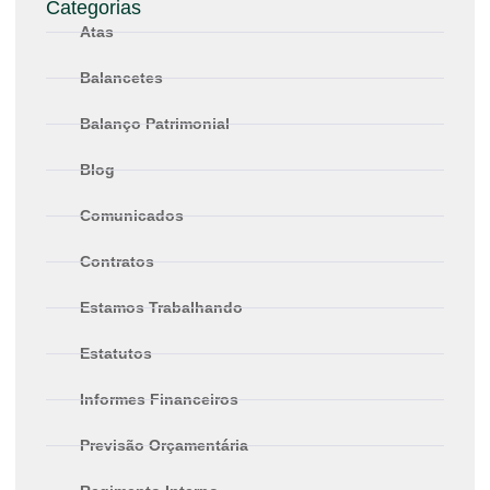
Categorias
Atas
Balancetes
Balanço Patrimonial
Blog
Comunicados
Contratos
Estamos Trabalhando
Estatutos
Informes Financeiros
Previsão Orçamentária