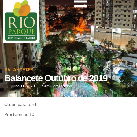
BALANCETES
Balancete Outubro de 2019
julho 11, 2020
Sem Comentários
Clique para abril
PrestContas.10