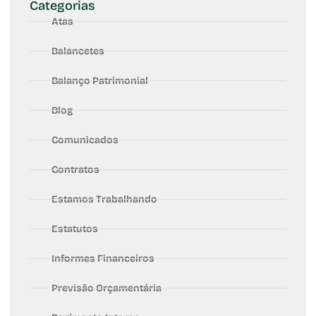
Categorias
Atas
Balancetes
Balanço Patrimonial
Blog
Comunicados
Contratos
Estamos Trabalhando
Estatutos
Informes Financeiros
Previsão Orçamentária